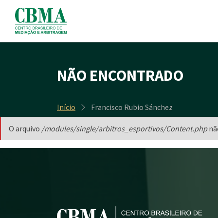
NÃO ENCONTRADO
Início
Francisco Rubio Sánchez
O arquivo
/modules/single/arbitros_esportivos/Content.php
nã