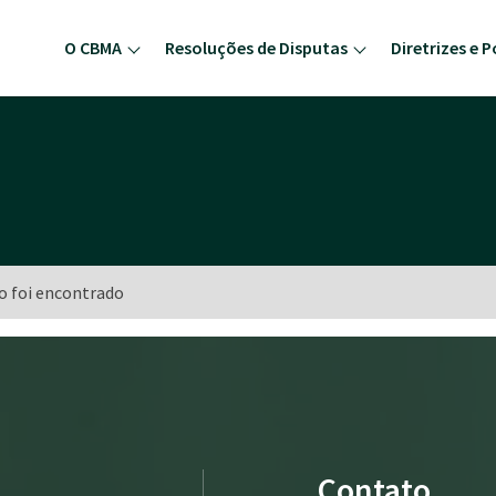
O CBMA
Resoluções de Disputas
Diretrizes e P
o foi encontrado
Contato