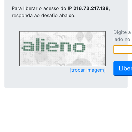
Para liberar o acesso
do IP
216.73.217.138
,
responda ao desafio abaixo.
Digite 
lado no
[trocar imagem]